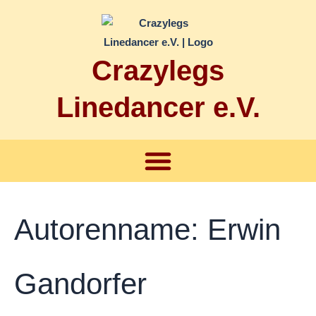
Zum
Suchen
Inhalt
nach:
springen
Crazylegs
Linedancer e.V.
Menü
Autorenname: Erwin
Gandorfer