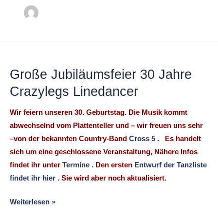
Große
Jubiläumsfeier
Große Jubiläumsfeier 30 Jahre
30
Jahre
Crazylegs Linedancer
Crazylegs
Wir feiern unseren 30. Geburtstag. Die Musik kommt
Linedancer
abwechselnd vom Plattenteller und – wir freuen uns sehr
–von der bekannten Country-Band
Cross 5
. Es handelt
sich um eine geschlossene Veranstaltung, Nähere Infos
findet ihr unter
Termine
. Den ersten
Entwurf der Tanzliste
findet ihr hier
. Sie wird aber noch aktualisiert.
Weiterlesen »